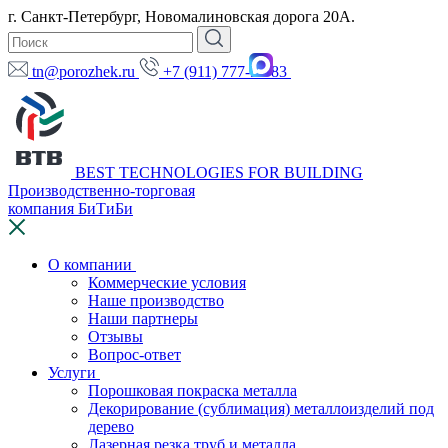
г. Санкт-Петербург, Новомалиновская дорога 20А.
tn@porozhek.ru
+7 (911) 777-97-83
BEST TECHNOLOGIES FOR BUILDING
Производственно-торговая
компания БиТиБи
О компании
Коммерческие условия
Наше производство
Наши партнеры
Отзывы
Вопрос-ответ
Услуги
Порошковая покраска металла
Декорирование (сублимация) металлоизделий под
дерево
Лазерная резка труб и металла