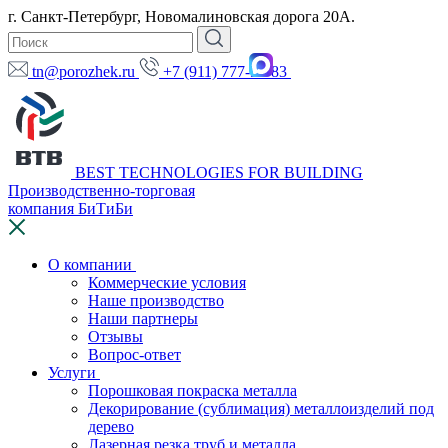
г. Санкт-Петербург, Новомалиновская дорога 20А.
tn@porozhek.ru
+7 (911) 777-97-83
BEST TECHNOLOGIES FOR BUILDING
Производственно-торговая
компания БиТиБи
О компании
Коммерческие условия
Наше производство
Наши партнеры
Отзывы
Вопрос-ответ
Услуги
Порошковая покраска металла
Декорирование (сублимация) металлоизделий под
дерево
Лазерная резка труб и металла