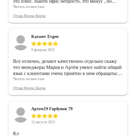
это плюс. Найти офис непросто, это минус , но
Читать полностью
маленький
Отзыв Яндекс.Карты
Karasev Evgen
9 февраля 2022
Все отлично, делают качественно отдельно скажу
что менеджеры Мария и Артём умеют найти общий
язык с клиентами очень приятно к ним обращаться
Читать полностью
за услугами!
Отзыв Яндекс.Карты
Артем19 Горбунов 79
12 августа 2021
Кл