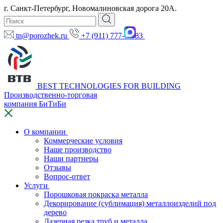
г. Санкт-Петербург, Новомалиновская дорога 20А.
tn@porozhek.ru
+7 (911) 777-97-83
BEST TECHNOLOGIES FOR BUILDING
Производственно-торговая
компания БиТиБи
О компании
Коммерческие условия
Наше производство
Наши партнеры
Отзывы
Вопрос-ответ
Услуги
Порошковая покраска металла
Декорирование (сублимация) металлоизделий под
дерево
Лазерная резка труб и металла